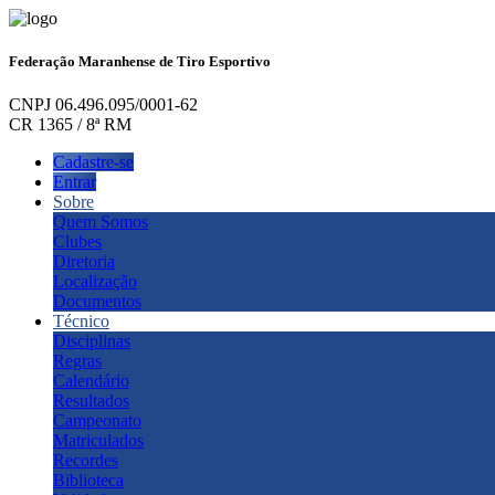
Federação Maranhense de Tiro Esportivo
CNPJ 06.496.095/0001-62
CR 1365 / 8ª RM
Cadastre-se
Entrar
Sobre
Quem Somos
Clubes
Diretoria
Localização
Documentos
Técnico
Disciplinas
Regras
Calendário
Resultados
Campeonato
Matriculados
Recordes
Biblioteca