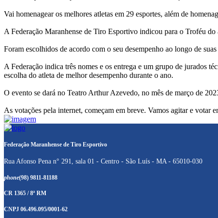
Vai homenagear os melhores atletas em 29 esportes, além de homenagear
A Federação Maranhense de Tiro Esportivo indicou para o Troféu do 
Foram escolhidos de acordo com o seu desempenho ao longo de suas at
A Federação indica três nomes e os entrega e um grupo de jurados téc
escolha do atleta de melhor desempenho durante o ano.
O evento se dará no Teatro Arthur Azevedo, no mês de março de 2023,
As votações pela internet, começam em breve. Vamos agitar e votar e
Federação Maranhense de Tiro Esportivo
Rua Afonso Pena n° 291, sala 01 - Centro - São Luís - MA - 65010-030
phone
(98) 9811-81188
CR 1365 / 8ª RM
CNPJ 06.496.095/0001-62