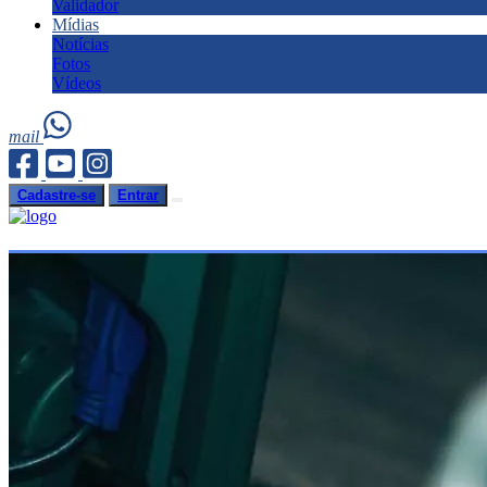
Validador
Mídias
Notícias
Fotos
Vídeos
mail
Cadastre-se
Entrar