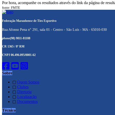
Por hora, acompanhe os resultados através do link da página de resul
fonte: FMTE
Federação Maranhense de Tiro Esportivo
Rua Afonso Pena n° 291, sala 01 - Centro - São Luís - MA - 65010-030
phone
(98) 9811-81188
CR 1365 / 8ª RM
CNPJ 06.496.095/0001-62
Sobre
▢
Quem Somos
▢
Clubes
▢
Diretoria
▢
Localização
▢
Documentos
Técnico