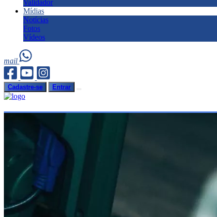
Validador
Mídias
Notícias
Fotos
Vídeos
mail
Cadastre-se
Entrar