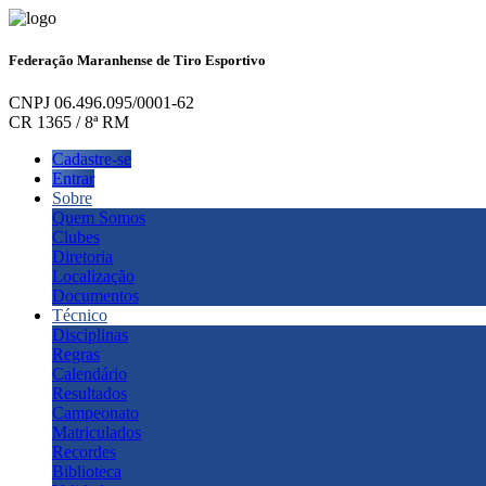
Federação Maranhense de Tiro Esportivo
CNPJ 06.496.095/0001-62
CR 1365 / 8ª RM
Cadastre-se
Entrar
Sobre
Quem Somos
Clubes
Diretoria
Localização
Documentos
Técnico
Disciplinas
Regras
Calendário
Resultados
Campeonato
Matriculados
Recordes
Biblioteca