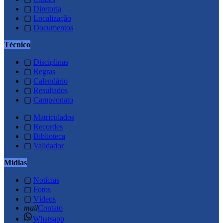
▢
Diretoria
▢
Localização
▢
Documentos
Técnico
▢
Disciplinas
▢
Regras
▢
Calendário
▢
Resultados
▢
Campeonato
▢
Matriculados
▢
Recordes
▢
Biblioteca
▢
Validador
Mídias
▢
Notícias
▢
Fotos
▢
Vídeos
mail
Contato
Whatsapp