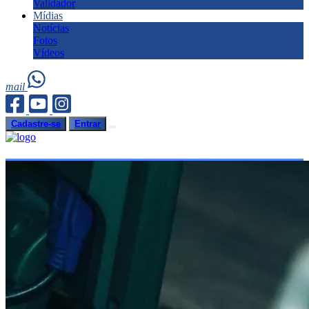
Validador
Mídias
Notícias
Fotos
Vídeos
mail
Cadastre-se
Entrar