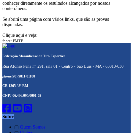
conhecer diretamente os resultados alcançados por nossos
conterrâneos.
Se abrirá uma página com vários links, que são as provas
disputadas.
Clique aqui e veja:
fonte: FMTE
Federação Maranhense de Tiro Esportivo
Rua Afonso Pena n° 291, sala 01 - Centro - São Luís - MA - 65010-030
phone
(98) 9811-81188
CR 1365 / 8ª RM
CNPJ 06.496.095/0001-62
Sobre
▢
Quem Somos
▢
Clubes