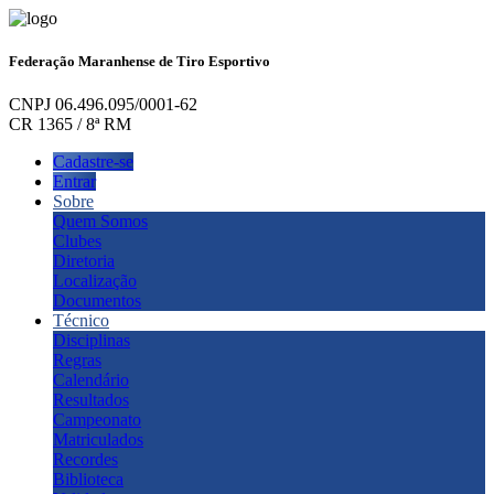
Federação Maranhense de Tiro Esportivo
CNPJ 06.496.095/0001-62
CR 1365 / 8ª RM
Cadastre-se
Entrar
Sobre
Quem Somos
Clubes
Diretoria
Localização
Documentos
Técnico
Disciplinas
Regras
Calendário
Resultados
Campeonato
Matriculados
Recordes
Biblioteca