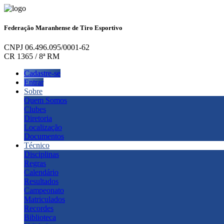
Federação Maranhense de Tiro Esportivo
CNPJ 06.496.095/0001-62
CR 1365 / 8ª RM
Cadastre-se
Entrar
Sobre
Quem Somos
Clubes
Diretoria
Localização
Documentos
Técnico
Disciplinas
Regras
Calendário
Resultados
Campeonato
Matriculados
Recordes
Biblioteca