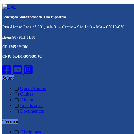
Federação Maranhense de Tiro Esportivo
Rua Afonso Pena n° 291, sala 01 - Centro - São Luís - MA - 65010-030
phone
(98) 9811-81188
CR 1365 / 8ª RM
CNPJ 06.496.095/0001-62
Sobre
▢
Quem Somos
▢
Clubes
▢
Diretoria
▢
Localização
▢
Documentos
Técnico
▢
Disciplinas