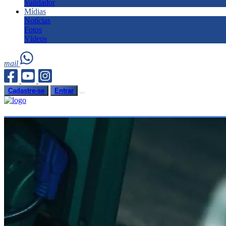
Validador
Mídias
Notícias
Fotos
Vídeos
mail
Cadastre-se
Entrar