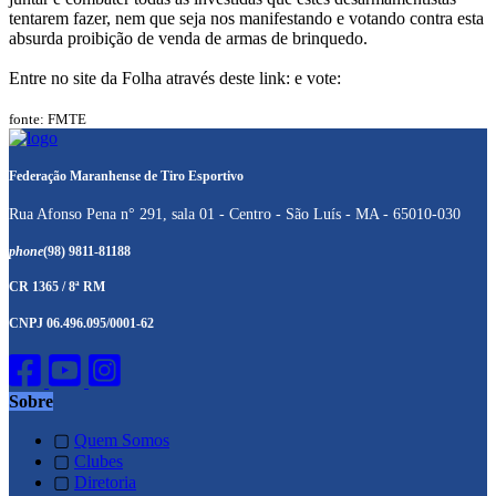
tentarem fazer, nem que seja nos manifestando e votando contra esta
absurda proibição de venda de armas de brinquedo.
Entre no site da Folha através deste link: e vote:
fonte: FMTE
Federação Maranhense de Tiro Esportivo
Rua Afonso Pena n° 291, sala 01 - Centro - São Luís - MA - 65010-030
phone
(98) 9811-81188
CR 1365 / 8ª RM
CNPJ 06.496.095/0001-62
Sobre
▢
Quem Somos
▢
Clubes
▢
Diretoria