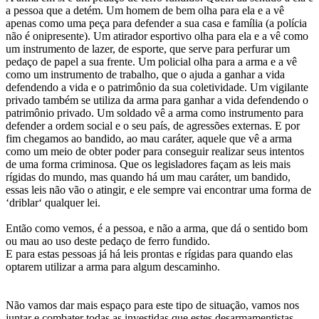
a pessoa que a detém. Um homem de bem olha para ela e a vê
apenas como uma peça para defender a sua casa e família (a polícia
não é onipresente). Um atirador esportivo olha para ela e a vê como
um instrumento de lazer, de esporte, que serve para perfurar um
pedaço de papel a sua frente. Um policial olha para a arma e a vê
como um instrumento de trabalho, que o ajuda a ganhar a vida
defendendo a vida e o patrimônio da sua coletividade. Um vigilante
privado também se utiliza da arma para ganhar a vida defendendo o
patrimônio privado. Um soldado vê a arma como instrumento para
defender a ordem social e o seu país, de agressões externas. E por
fim chegamos ao bandido, ao mau caráter, aquele que vê a arma
como um meio de obter poder para conseguir realizar seus intentos
de uma forma criminosa. Que os legisladores façam as leis mais
rígidas do mundo, mas quando há um mau caráter, um bandido,
essas leis não vão o atingir, e ele sempre vai encontrar uma forma de
‘driblar‘ qualquer lei.
Então como vemos, é a pessoa, e não a arma, que dá o sentido bom
ou mau ao uso deste pedaço de ferro fundido.
E para estas pessoas já há leis prontas e rígidas para quando elas
optarem utilizar a arma para algum descaminho.
Não vamos dar mais espaço para este tipo de situação, vamos nos
juntar e combater todas as investidas que estes desarmamentistas