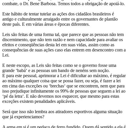
combate, o Dr. Bene Barbosa. Temos todos a obrigação de apoiá-lo.
Este hábito de tentar tutelar as ações dos cidadãos brasileiros é
antigo e culturalmente arraigado entre os governantes de plantão
deste país. E em várias áreas e épocas diferentes.
Leis são feitas de uma forma tal, que parece que as pessoas não tem
discernimento, que não tem razão e nem capacidade para avaliar os
efeitos e conseqüências desta lei em suas vidas, assim como as
consequências de suas ações caso elas entrem em desencontro com a
Lei.
E neste escopo, as Leis são feitas como se o governo fosse uma
grande ‘babá‘ e as pessoas um bando de nenéns sem noção.
E para este pessoal, aprimorar a Lei é dificultar ao máximo, é regular
ao máximo qualquer coisa que se possa fazer, ou seja, é fazer a lei
em cima das exceções ou ‘brechas‘ que se encontrem, nem que para
isso prejudique infinitamente os 99% de pessoas que seguem a lei ao
‘pé da letra‘. E não devemos nos esquecer, que mesmo para estas
exceções existem penalidades aplicáveis.
Será que isso não lembra aos atiradores esportivos alguma situação
que já experienciamos?
A arma em si é um pedaço de ferro fundido. Quem dá sentido a ela é