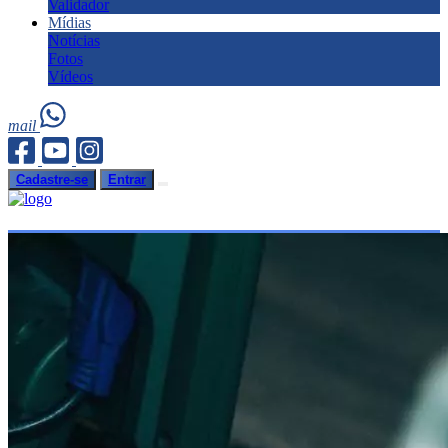
Validador
Mídias
Notícias
Fotos
Vídeos
mail
Cadastre-se
Entrar