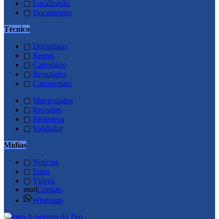
▢
Localização
▢
Documentos
Técnico
▢
Disciplinas
▢
Regras
▢
Calendário
▢
Resultados
▢
Campeonato
▢
Matriculados
▢
Recordes
▢
Biblioteca
▢
Validador
Mídias
▢
Notícias
▢
Fotos
▢
Vídeos
mail
Contato
Whatsapp