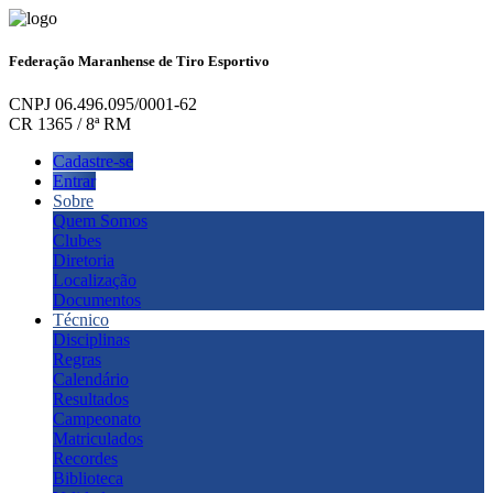
Federação Maranhense de Tiro Esportivo
CNPJ 06.496.095/0001-62
CR 1365 / 8ª RM
Cadastre-se
Entrar
Sobre
Quem Somos
Clubes
Diretoria
Localização
Documentos
Técnico
Disciplinas
Regras
Calendário
Resultados
Campeonato
Matriculados
Recordes
Biblioteca