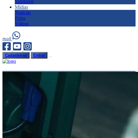
Validador
Mídias
Notícias
Fotos
Vídeos
mail
Cadastre-se
Entrar