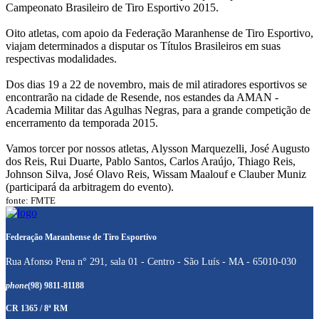
Campeonato Brasileiro de Tiro Esportivo 2015.
Oito atletas, com apoio da Federação Maranhense de Tiro Esportivo,
viajam determinados a disputar os Títulos Brasileiros em suas
respectivas modalidades.
Dos dias 19 a 22 de novembro, mais de mil atiradores esportivos se
encontrarão na cidade de Resende, nos estandes da AMAN -
Academia Militar das Agulhas Negras, para a grande competição de
encerramento da temporada 2015.
Vamos torcer por nossos atletas, Alysson Marquezelli, José Augusto
dos Reis, Rui Duarte, Pablo Santos, Carlos Araújo, Thiago Reis,
Johnson Silva, José Olavo Reis, Wissam Maalouf e Clauber Muniz
(participará da arbitragem do evento).
fonte: FMTE
Federação Maranhense de Tiro Esportivo
Rua Afonso Pena n° 291, sala 01 - Centro - São Luís - MA - 65010-030
phone
(98) 9811-81188
CR 1365 / 8ª RM