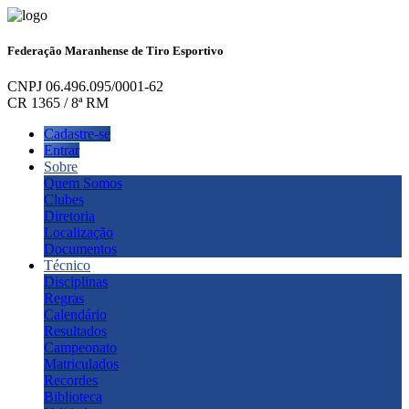
Federação Maranhense de Tiro Esportivo
CNPJ 06.496.095/0001-62
CR 1365 / 8ª RM
Cadastre-se
Entrar
Sobre
Quem Somos
Clubes
Diretoria
Localização
Documentos
Técnico
Disciplinas
Regras
Calendário
Resultados
Campeonato
Matriculados
Recordes
Biblioteca