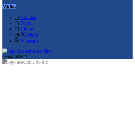
Mídias
▢
Notícias
▢
Fotos
▢
Vídeos
mail
Contato
Whatsapp
versão 2026/05