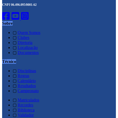
CNPJ 06.496.095/0001-62
Sobre
▢
Quem Somos
▢
Clubes
▢
Diretoria
▢
Localização
▢
Documentos
Técnico
▢
Disciplinas
▢
Regras
▢
Calendário
▢
Resultados
▢
Campeonato
▢
Matriculados
▢
Recordes
▢
Biblioteca
▢
Validador