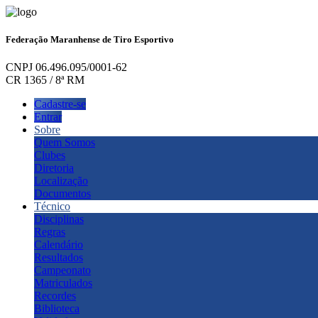
Federação Maranhense de Tiro Esportivo
CNPJ 06.496.095/0001-62
CR 1365 / 8ª RM
Cadastre-se
Entrar
Sobre
Quem Somos
Clubes
Diretoria
Localização
Documentos
Técnico
Disciplinas
Regras
Calendário
Resultados
Campeonato
Matriculados
Recordes
Biblioteca