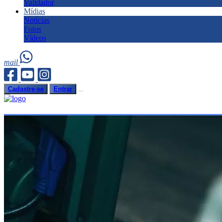
Validador
Mídias
Notícias
Fotos
Vídeos
mail
Cadastre-se
Entrar