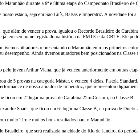
do Maranhão durante a 9ª e última etapa do Campeonato Brasileiro de C
 nosso estado, seja em São Luís, Balsas e Imperatriz. A novidade foi a
a, que além de vencer a prova, igualou o Recorde Brasileiro de Carabin
 já tem seu nome registrado na história da FMTE e da CBTE. Ele perte
 tivemos atiradores representando o Maranhão entre os primeiros coloc
seu desempenho. Ainda tivemos atiradores bem posicionados na Classe C,
 pelo jovem Arthur Viana, que já venceu anteriormente em outras etapa
ipou de 5 provas na categoria Máster, e venceu 4 delas, Pistola Stand
rformance de nosso atirador de Imperatriz, que representou dignament
que ficou em 2º lugar na prova de Carabina 25m-Custom, na Classe B.
exandre Saads, que ficou em 6º lugar na Classe B, na prova de Duelo 2
com muito Tiro e muitos bons resultados para o Maranhão.
do Brasileiro, que será realizada na cidade do Rio de Janeiro, do perío