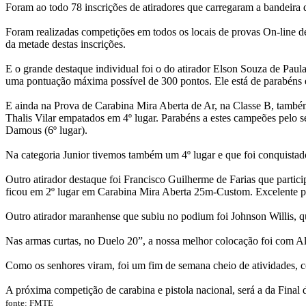
Foram ao todo 78 inscrições de atiradores que carregaram a bandeira 
Foram realizadas competições em todos os locais de provas On-line de
da metade destas inscrições.
E o grande destaque individual foi o do atirador Elson Souza de Paul
uma pontuação máxima possível de 300 pontos. Ele está de parabéns e
E ainda na Prova de Carabina Mira Aberta de Ar, na Classe B, também
Thalis Vilar empatados em 4º lugar. Parabéns a estes campeões pelo 
Damous (6º lugar).
Na categoria Junior tivemos também um 4º lugar e que foi conquistado
Outro atirador destaque foi Francisco Guilherme de Farias que partic
ficou em 2º lugar em Carabina Mira Aberta 25m-Custom. Excelente pe
Outro atirador maranhense que subiu no podium foi Johnson Willis, 
Nas armas curtas, no Duelo 20”, a nossa melhor colocação foi com Al
Como os senhores viram, foi um fim de semana cheio de atividades, 
A próxima competição de carabina e pistola nacional, será a da Final 
fonte: FMTE