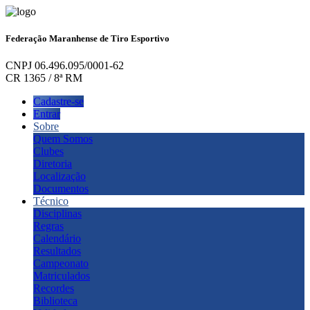
Federação Maranhense de Tiro Esportivo
CNPJ 06.496.095/0001-62
CR 1365 / 8ª RM
Cadastre-se
Entrar
Sobre
Quem Somos
Clubes
Diretoria
Localização
Documentos
Técnico
Disciplinas
Regras
Calendário
Resultados
Campeonato
Matriculados
Recordes
Biblioteca