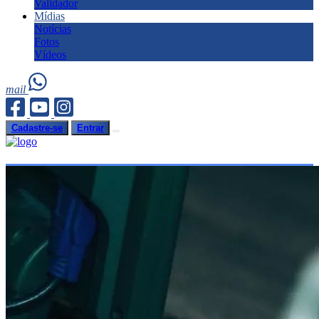
Validador
Mídias
Notícias
Fotos
Vídeos
mail
Cadastre-se
Entrar