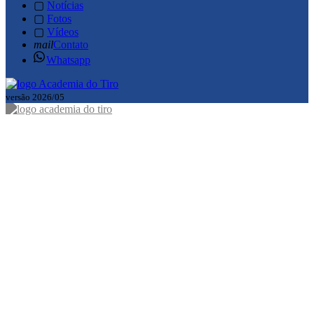
▢
Notícias
▢
Fotos
▢
Vídeos
mail
Contato
Whatsapp
versão 2026/05