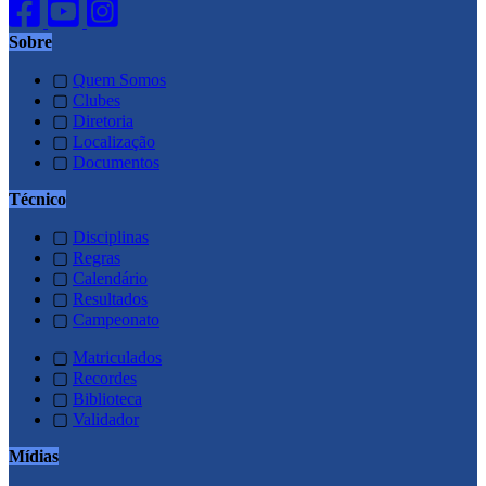
Sobre
▢
Quem Somos
▢
Clubes
▢
Diretoria
▢
Localização
▢
Documentos
Técnico
▢
Disciplinas
▢
Regras
▢
Calendário
▢
Resultados
▢
Campeonato
▢
Matriculados
▢
Recordes
▢
Biblioteca
▢
Validador
Mídias