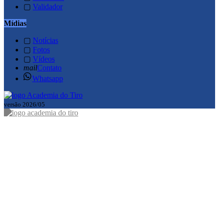
▢
Validador
Mídias
▢
Notícias
▢
Fotos
▢
Vídeos
mail
Contato
Whatsapp
versão 2026/05