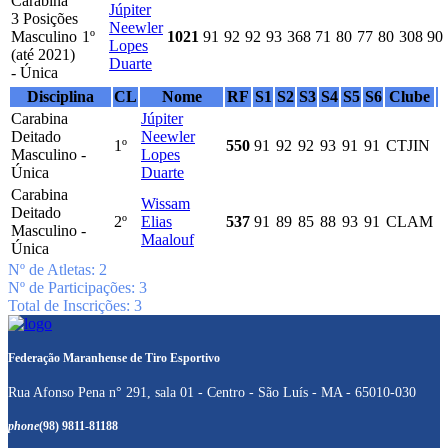
Carabina
Júpiter
3 Posições
Neewler
Masculino
1º
1021
91
92
92
93
368
71
80
77
80
308
90
Lopes
(até 2021)
Duarte
- Única
Disciplina
CL
Nome
RF
S1
S2
S3
S4
S5
S6
Clube
Carabina
Júpiter
Deitado
Neewler
1º
550
91
92
92
93
91
91
CTJIN
Masculino -
Lopes
Única
Duarte
Carabina
Wissam
Deitado
2º
Elias
537
91
89
85
88
93
91
CLAM
Masculino -
Maalouf
Única
Nº de Atletas: 2
Nº de Participações: 3
Total de Inscrições: 3
Federação Maranhense de Tiro Esportivo
Rua Afonso Pena n° 291, sala 01 - Centro - São Luís - MA - 65010-030
phone
(98) 9811-81188