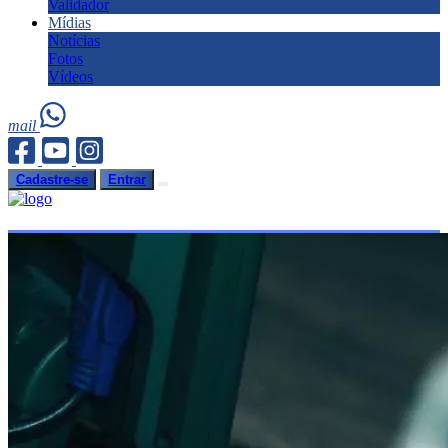
Validador
Mídias
Notícias
Fotos
Vídeos
mail
Cadastre-se
Entrar