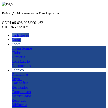
Federação Maranhense de Tiro Esportivo
CNPJ 06.496.095/0001-62
CR 1365 / 8ª RM
Cadastre-se
Entrar
Sobre
Quem Somos
Clubes
Diretoria
Localização
Documentos
Técnico
Disciplinas
Regras
Calendário
Resultados
Campeonato
Matriculados
Recordes
Biblioteca