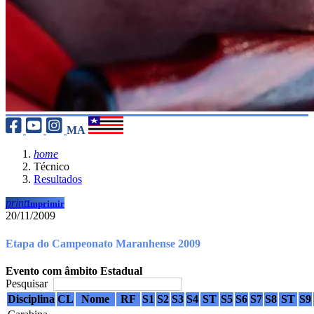
MA
home
Técnico
Resultados
print
Imprimir
20/11/2009
Etapa do Campeonato Maranhense 2009
Evento com âmbito Estadual
Pesquisar
Disciplina
CL
Nome
RF
S1
S2
S3
S4
ST
S5
S6
S7
S8
ST
S9