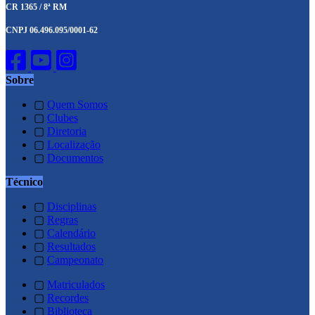
CR 1365 / 8ª RM
CNPJ 06.496.095/0001-62
Sobre
▢
Quem Somos
▢
Clubes
▢
Diretoria
▢
Localização
▢
Documentos
Técnico
▢
Disciplinas
▢
Regras
▢
Calendário
▢
Resultados
▢
Campeonato
▢
Matriculados
▢
Recordes
▢
Biblioteca