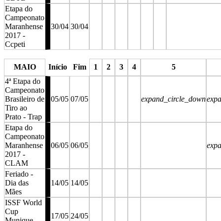
Etapa do
Campeonato
Maranhense
30/04
30/04
2017 -
Ccpeti
stop
stop
stop
stop
stop
stop
stop
MAIO
Início
Fim
1
2
3
4
5
4ª Etapa do
Campeonato
Brasileiro de
05/05
07/05
expand_circle_down
exp
Tiro ao
Prato - Trap
Etapa do
Campeonato
Maranhense
06/05
06/05
exp
2017 -
CLAM
Feriado -
Dia das
14/05
14/05
Mães
ISSF World
Cup
17/05
24/05
Munique -