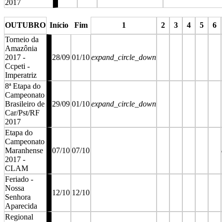
2017
stop
stop
OUTUBRO
Início
Fim
1
2
3
4
5
6
Torneio da
Amazônia
2017 -
28/09
01/10
expand_circle_down
Ccpeti -
Imperatriz
8ª Etapa do
Campeonato
Brasileiro de
29/09
01/10
expand_circle_down
Car/Pst/RF
2017
Etapa do
Campeonato
Maranhense
07/10
07/10
2017 -
CLAM
Feriado -
Nossa
12/10
12/10
Senhora
Aparecida
Regional