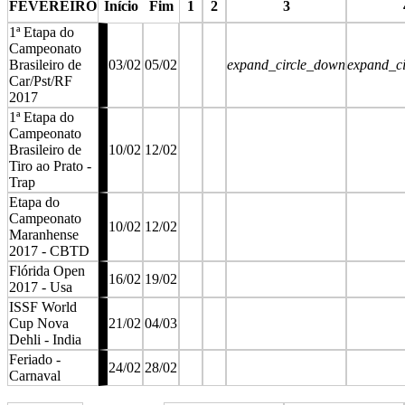
FEVEREIRO
Início
Fim
1
2
3
1ª Etapa do
Campeonato
Brasileiro de
03/02
05/02
expand_circle_down
expand_c
Car/Pst/RF
2017
1ª Etapa do
Campeonato
Brasileiro de
10/02
12/02
Tiro ao Prato -
Trap
Etapa do
Campeonato
10/02
12/02
Maranhense
2017 - CBTD
Flórida Open
16/02
19/02
2017 - Usa
ISSF World
Cup Nova
21/02
04/03
Dehli - India
Feriado -
24/02
28/02
Carnaval
stop
stop
stop
s