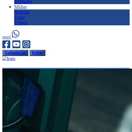
Validador
Mídias
Notícias
Fotos
Vídeos
mail
Cadastre-se
Entrar