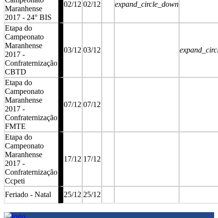
02/12
02/12
expand_circle_down
Maranhense
2017 - 24° BIS
Etapa do
Campeonato
Maranhense
03/12
03/12
expand_cir
2017 -
Confraternização
CBTD
Etapa do
Campeonato
Maranhense
07/12
07/12
2017 -
Confraternização
FMTE
Etapa do
Campeonato
Maranhense
17/12
17/12
2017 -
Confraternização
Ccpeti
Feriado - Natal
25/12
25/12
stop
stop
stop