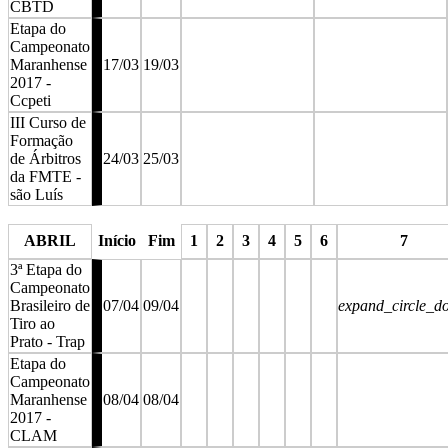
CBTD
Etapa do
Campeonato
Maranhense
17/03
19/03
2017 -
Ccpeti
III Curso de
Formação
de Árbitros
24/03
25/03
da FMTE -
são Luís
stop
stop
ABRIL
Início
Fim
1
2
3
4
5
6
7
3ª Etapa do
Campeonato
Brasileiro de
07/04
09/04
expand_circle_d
Tiro ao
Prato - Trap
Etapa do
Campeonato
Maranhense
08/04
08/04
2017 -
CLAM