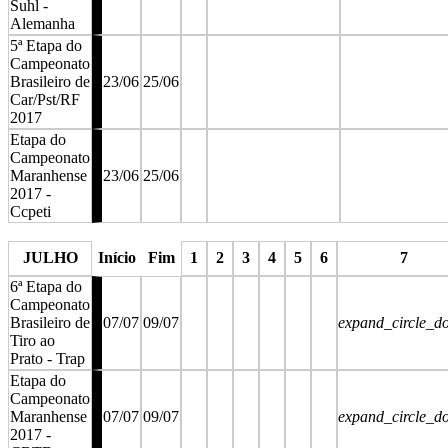
Suhl -
Alemanha
5ª Etapa do
Campeonato
Brasileiro de
23/06
25/06
Car/Pst/RF
2017
Etapa do
Campeonato
Maranhense
23/06
25/06
2017 -
Ccpeti
stop
stop
stop
JULHO
Início
Fim
1
2
3
4
5
6
7
6ª Etapa do
Campeonato
Brasileiro de
07/07
09/07
expand_circle_d
Tiro ao
Prato - Trap
Etapa do
Campeonato
Maranhense
07/07
09/07
expand_circle_d
2017 -