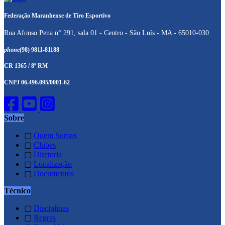
Federação Maranhense de Tiro Esportivo
Rua Afonso Pena n° 291, sala 01 - Centro - São Luís - MA - 65010-030
phone
(98) 9811-81188
CR 1365 / 8ª RM
CNPJ 06.496.095/0001-62
Sobre
▢
Quem Somos
▢
Clubes
▢
Diretoria
▢
Localização
▢
Documentos
Técnico
▢
Disciplinas
▢
Regras