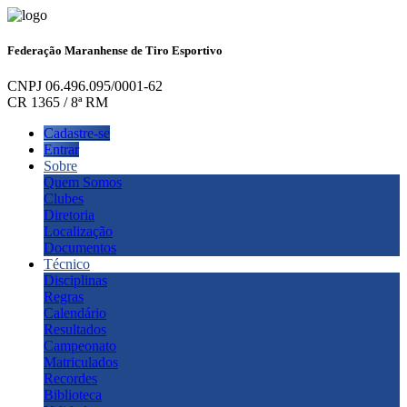
Federação Maranhense de Tiro Esportivo
CNPJ 06.496.095/0001-62
CR 1365 / 8ª RM
Cadastre-se
Entrar
Sobre
Quem Somos
Clubes
Diretoria
Localização
Documentos
Técnico
Disciplinas
Regras
Calendário
Resultados
Campeonato
Matriculados
Recordes
Biblioteca