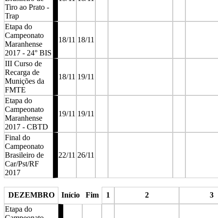
Tiro ao Prato -
Trap
Etapa do
Campeonato
18/11
18/11
Maranhense
2017 - 24° BIS
III Curso de
Recarga de
18/11
19/11
Munições da
FMTE
Etapa do
Campeonato
19/11
19/11
Maranhense
2017 - CBTD
Final do
Campeonato
Brasileiro de
22/11
26/11
Car/Pst/RF
2017
stop
stop
stop
st
DEZEMBRO
Início
Fim
1
2
3
Etapa do
Campeonato