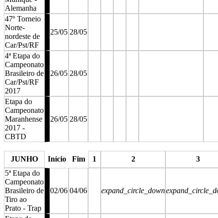
Alemanha
47º Torneio
Norte-
25/05
28/05
nordeste de
Car/Pst/RF
4ª Etapa do
Campeonato
Brasileiro de
26/05
28/05
Car/Pst/RF
2017
Etapa do
Campeonato
Maranhense
26/05
28/05
2017 -
CBTD
stop
stop
stop
stop
stop
JUNHO
Início
Fim
1
2
3
5ª Etapa do
Campeonato
Brasileiro de
02/06
04/06
expand_circle_down
expand_circle_
Tiro ao
Prato - Trap