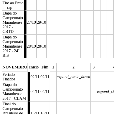
Tiro ao Prato
- Trap
Etapa do
Campeonato
Maranhense
27/10
29/10
2017 -
CBTD
Etapa do
Campeonato
Maranhense
28/10
28/10
2017 - 24°
BIS
stop
stop
stop
stop
stop
stop
NOVEMBRO
Início
Fim
1
2
3
Feriado -
02/11
02/11
expand_circle_down
Finados
Etapa do
Campeonato
04/11
04/11
expand_ci
Maranhense
2017 - CLAM
Final do
Campeonato
Brasileiro de
15/11
18/11