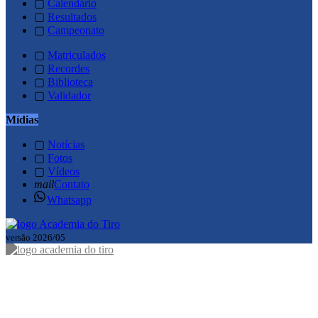
▢
Calendário
▢
Resultados
▢
Campeonato
▢
Matriculados
▢
Recordes
▢
Biblioteca
▢
Validador
Mídias
▢
Notícias
▢
Fotos
▢
Vídeos
mail
Contato
Whatsapp
versão 2026/05