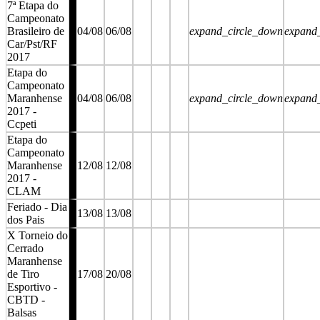
7ª Etapa do
Campeonato
Brasileiro de
04/08
06/08
expand_circle_down
expand
Car/Pst/RF
2017
Etapa do
Campeonato
Maranhense
04/08
06/08
expand_circle_down
expand
2017 -
Ccpeti
Etapa do
Campeonato
Maranhense
12/08
12/08
2017 -
CLAM
Feriado - Dia
13/08
13/08
dos Pais
X Torneio do
Cerrado
Maranhense
de Tiro
17/08
20/08
Esportivo -
CBTD -
Balsas