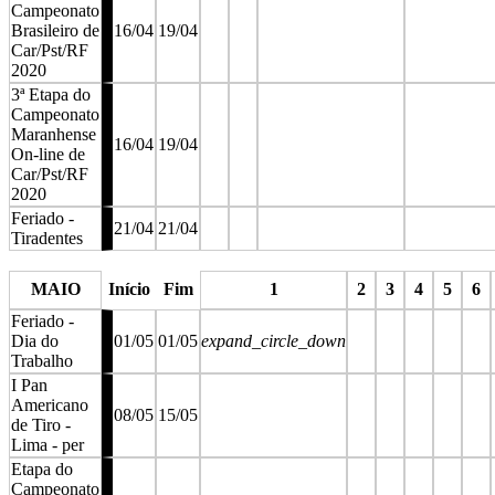
Campeonato
Brasileiro de
16/04
19/04
Car/Pst/RF
2020
3ª Etapa do
Campeonato
Maranhense
16/04
19/04
On-line de
Car/Pst/RF
2020
Feriado -
21/04
21/04
Tiradentes
stop
stop
stop
stop
MAIO
Início
Fim
1
2
3
4
5
6
Feriado -
Dia do
01/05
01/05
expand_circle_down
Trabalho
I Pan
Americano
08/05
15/05
de Tiro -
Lima - per
Etapa do
Campeonato