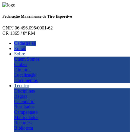
Federação Maranhense de Tiro Esportivo
CNPJ 06.496.095/0001-62
CR 1365 / 8ª RM
Cadastre-se
Entrar
Sobre
Quem Somos
Clubes
Diretoria
Localização
Documentos
Técnico
Disciplinas
Regras
Calendário
Resultados
Campeonato
Matriculados
Recordes
Biblioteca