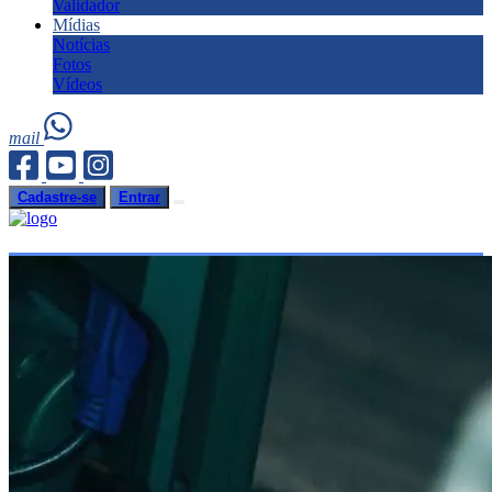
Validador
Mídias
Notícias
Fotos
Vídeos
mail
Cadastre-se
Entrar