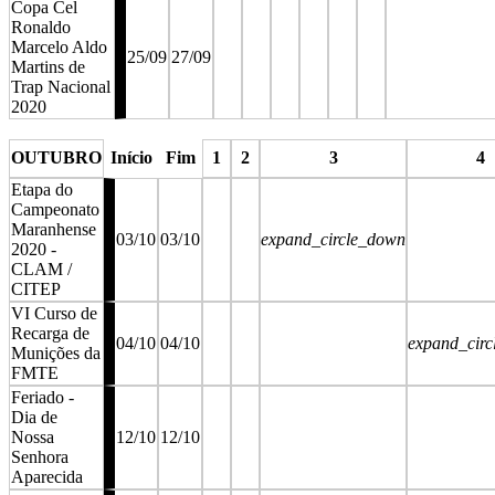
Copa Cel
Ronaldo
Marcelo Aldo
25/09
27/09
Martins de
Trap Nacional
2020
stop
stop
stop
stop
stop
stop
stop
OUTUBRO
Início
Fim
1
2
3
4
Etapa do
Campeonato
Maranhense
03/10
03/10
expand_circle_down
2020 -
CLAM /
CITEP
VI Curso de
Recarga de
04/10
04/10
expand_cir
Munições da
FMTE
Feriado -
Dia de
Nossa
12/10
12/10
Senhora
Aparecida