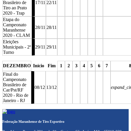
Brasileiro de
17/11
22/11
Tiro ao Prato
2020 - Trap
Etapa do
Campeonato
28/11
28/11
Maranhense
2020 - CLAM
Eleições
Municipais - 2º
29/11
29/11
Turno
stop
stop
stop
stop
stop
stop
stop
DEZEMBRO
Início
Fim
1
2
3
4
5
6
7
Final do
Campeonato
Brasileiro de
08/12
13/12
expand_ci
Car/Pst/RF
2020 - Rio de
Janeiro - RJ
stop
stop
stop
stop
stop
stop
stop
st
Federação Maranhense de Tiro Esportivo