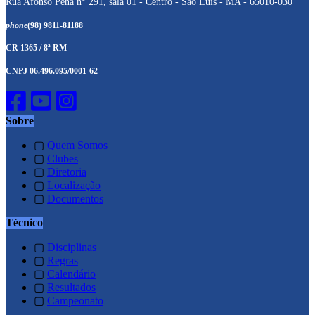
Rua Afonso Pena n° 291, sala 01 - Centro - São Luís - MA - 65010-030
phone
(98) 9811-81188
CR 1365 / 8ª RM
CNPJ 06.496.095/0001-62
Sobre
▢
Quem Somos
▢
Clubes
▢
Diretoria
▢
Localização
▢
Documentos
Técnico
▢
Disciplinas
▢
Regras
▢
Calendário
▢
Resultados
▢
Campeonato