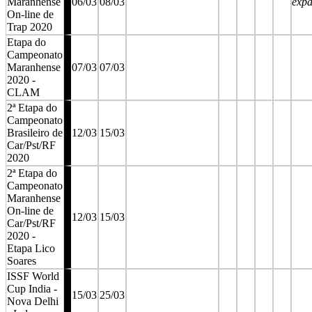
Maranhense
06/03
08/03
exp
On-line de
Trap 2020
Etapa do
Campeonato
Maranhense
07/03
07/03
2020 -
CLAM
2ª Etapa do
Campeonato
Brasileiro de
12/03
15/03
Car/Pst/RF
2020
2ª Etapa do
Campeonato
Maranhense
On-line de
12/03
15/03
Car/Pst/RF
2020 -
Etapa Lico
Soares
ISSF World
Cup India -
15/03
25/03
Nova Delhi