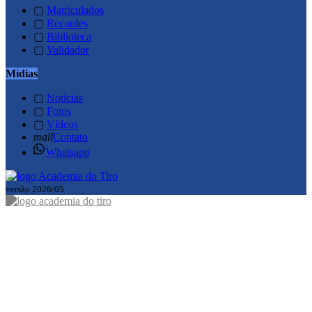
▢
Matriculados
▢
Recordes
▢
Biblioteca
▢
Validador
Mídias
▢
Notícias
▢
Fotos
▢
Vídeos
mail
Contato
Whatsapp
versão 2026/05