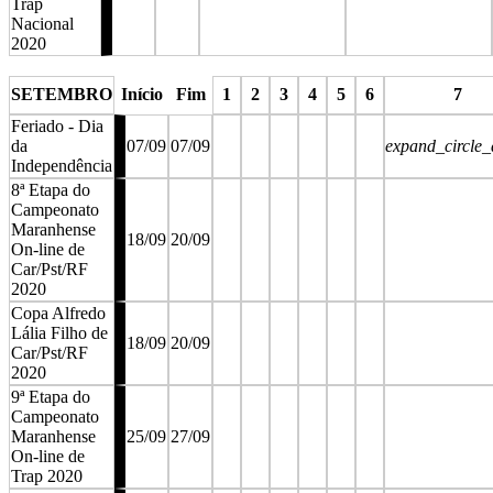
Trap
Nacional
2020
stop
stop
SETEMBRO
Início
Fim
1
2
3
4
5
6
7
Feriado - Dia
da
07/09
07/09
expand_circle
Independência
8ª Etapa do
Campeonato
Maranhense
18/09
20/09
On-line de
Car/Pst/RF
2020
Copa Alfredo
Lália Filho de
18/09
20/09
Car/Pst/RF
2020
9ª Etapa do
Campeonato
Maranhense
25/09
27/09
On-line de
Trap 2020