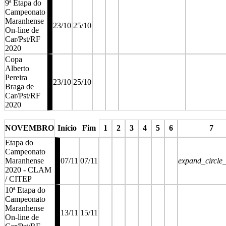
9ª Etapa do
Campeonato
Maranhense
23/10
25/10
On-line de
Car/Pst/RF
2020
Copa
Alberto
Pereira
23/10
25/10
Braga de
Car/Pst/RF
2020
stop
stop
stop
stop
NOVEMBRO
Início
Fim
1
2
3
4
5
6
7
Etapa do
Campeonato
Maranhense
07/11
07/11
expand_circle
2020 - CLAM
/ CITEP
10ª Etapa do
Campeonato
Maranhense
13/11
15/11
On-line de