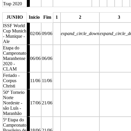
Trap 2020
stop
stop
stop
stop
stop
stop
JUNHO
Início
Fim
1
2
3
ISSF World
Cup Munich
02/06
09/06
expand_circle_down
expand_circle_
- Munique -
Ale
Etapa do
Campeonato
Maranhense
06/06
06/06
2020 -
CLAM
Feriado -
Corpus
11/06
11/06
Christi
50º Torneio
Norte
Nordeste -
17/06
21/06
são Luís -
Maranhão
5ª Etapa do
Campeonato
Brasileiro de
18/06
21/06