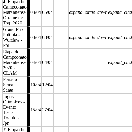
4ª Etapa do
Campeonato
Maranhense
03/04
05/04
expand_circle_down
expand_circ
On-line de
Trap 2020
Grand Prix
Polônia -
03/04
08/04
expand_circle_down
expand_circ
Worclaw -
Pol
Etapa do
Campeonato
Maranhense
04/04
04/04
expand_circ
2020 -
CLAM
Feriado -
Semana
10/04
12/04
Santa
Jogos
Olímpicos -
Evento
15/04
27/04
Teste -
Tóquio -
Jpn
3ª Etapa do