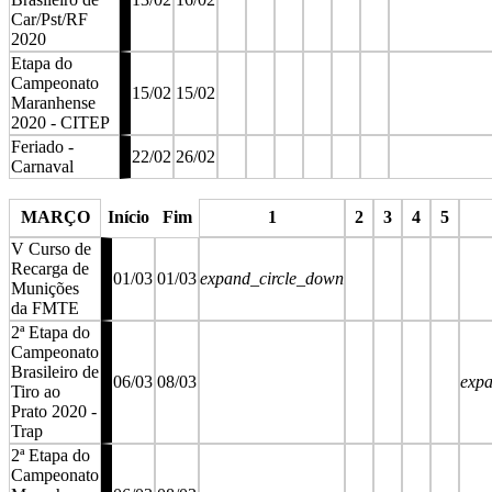
Car/Pst/RF
2020
Etapa do
Campeonato
15/02
15/02
Maranhense
2020 - CITEP
Feriado -
22/02
26/02
Carnaval
stop
stop
stop
stop
stop
stop
stop
MARÇO
Início
Fim
1
2
3
4
5
V Curso de
Recarga de
01/03
01/03
expand_circle_down
Munições
da FMTE
2ª Etapa do
Campeonato
Brasileiro de
06/03
08/03
exp
Tiro ao
Prato 2020 -
Trap
2ª Etapa do
Campeonato