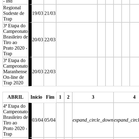
- Ind
Regional
Sudeste de
19/03
21/03
Trap
3ª Etapa do
Campeonato
Brasileiro de
20/03
22/03
Tiro ao
Prato 2020 -
Trap
3ª Etapa do
Campeonato
Maranhense
20/03
22/03
On-line de
Trap 2020
stop
stop
stop
stop
stop
ABRIL
Início
Fim
1
2
3
4
4ª Etapa do
Campeonato
Brasileiro de
03/04
05/04
expand_circle_down
expand_circ
Tiro ao
Prato 2020 -
Trap