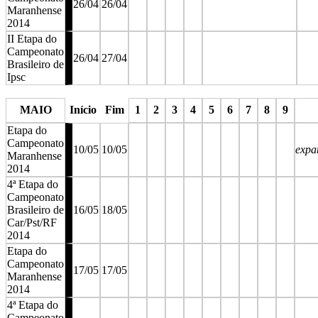
26/04
26/04
Maranhense
2014
II Etapa do
Campeonato
26/04
27/04
Brasileiro de
Ipsc
stop
stop
stop
stop
stop
MAIO
Início
Fim
1
2
3
4
5
6
7
8
9
Etapa do
Campeonato
10/05
10/05
expa
Maranhense
2014
4ª Etapa do
Campeonato
Brasileiro de
16/05
18/05
Car/Pst/RF
2014
Etapa do
Campeonato
17/05
17/05
Maranhense
2014
4ª Etapa do
Campeonato