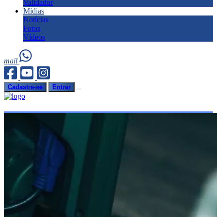
Validador
Mídias
Notícias
Fotos
Vídeos
mail
Cadastre-se
Entrar