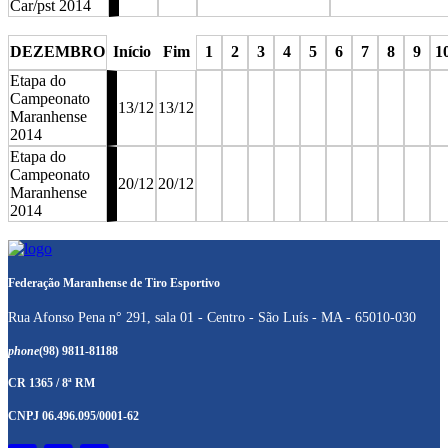
Car/pst 2014
stop
stop
DEZEMBRO
Início
Fim
1
2
3
4
5
6
7
8
9
1
Etapa do
Campeonato
13/12
13/12
Maranhense
2014
Etapa do
Campeonato
20/12
20/12
Maranhense
2014
stop
stop
stop
stop
stop
stop
stop
stop
stop
st
Federação Maranhense de Tiro Esportivo
Rua Afonso Pena n° 291, sala 01 - Centro - São Luís - MA - 65010-030
phone
(98) 9811-81188
CR 1365 / 8ª RM
CNPJ 06.496.095/0001-62