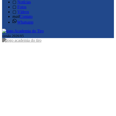
▢
Notícias
▢
Fotos
▢
Vídeos
mail
Contato
Whatsapp
versão 2026/05