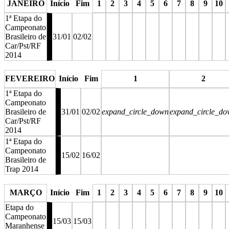
JANEIRO
Início
Fim
1
2
3
4
5
6
7
8
9
10
1ª Etapa do
Campeonato
Brasileiro de
31/01
02/02
Car/Pst/RF
2014
stop
stop
stop
stop
stop
stop
stop
stop
stop
stop
s
FEVEREIRO
Início
Fim
1
2
1ª Etapa do
Campeonato
Brasileiro de
31/01
02/02
expand_circle_down
expand_circle_d
Car/Pst/RF
2014
1ª Etapa do
Campeonato
15/02
16/02
Brasileiro de
Trap 2014
stop
stop
MARÇO
Início
Fim
1
2
3
4
5
6
7
8
9
10
Etapa do
Campeonato
15/03
15/03
Maranhense