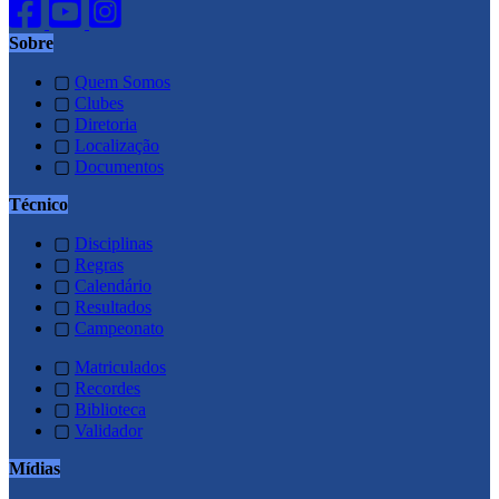
Sobre
▢
Quem Somos
▢
Clubes
▢
Diretoria
▢
Localização
▢
Documentos
Técnico
▢
Disciplinas
▢
Regras
▢
Calendário
▢
Resultados
▢
Campeonato
▢
Matriculados
▢
Recordes
▢
Biblioteca
▢
Validador
Mídias