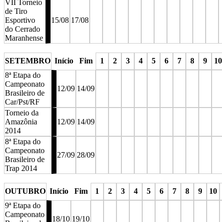
VII Torneio
de Tiro
Esportivo
15/08
17/08
do Cerrado
Maranhense
stop
stop
stop
stop
stop
stop
stop
stop
stop
stop
s
SETEMBRO
Início
Fim
1
2
3
4
5
6
7
8
9
10
8ª Etapa do
Campeonato
12/09
14/09
Brasileiro de
Car/Pst/RF
Torneio da
Amazônia
12/09
14/09
2014
8ª Etapa do
Campeonato
27/09
28/09
Brasileiro de
Trap 2014
stop
stop
stop
stop
stop
stop
stop
stop
stop
sto
OUTUBRO
Início
Fim
1
2
3
4
5
6
7
8
9
10
9ª Etapa do
Campeonato
18/10
19/10