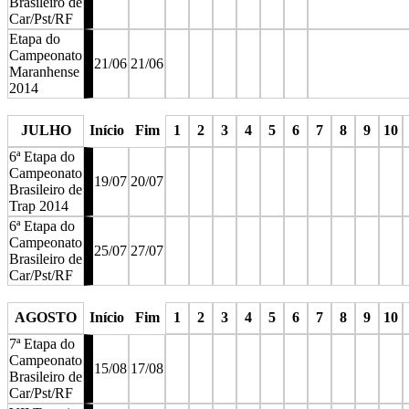
Brasileiro de
Car/Pst/RF
Etapa do
Campeonato
21/06
21/06
Maranhense
2014
stop
stop
stop
stop
stop
stop
stop
JULHO
Início
Fim
1
2
3
4
5
6
7
8
9
10
6ª Etapa do
Campeonato
19/07
20/07
Brasileiro de
Trap 2014
6ª Etapa do
Campeonato
25/07
27/07
Brasileiro de
Car/Pst/RF
stop
stop
stop
stop
stop
stop
stop
stop
stop
stop
s
AGOSTO
Início
Fim
1
2
3
4
5
6
7
8
9
10
7ª Etapa do
Campeonato
15/08
17/08
Brasileiro de
Car/Pst/RF