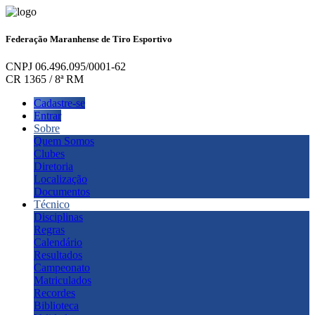
Federação Maranhense de Tiro Esportivo
CNPJ 06.496.095/0001-62
CR 1365 / 8ª RM
Cadastre-se
Entrar
Sobre
Quem Somos
Clubes
Diretoria
Localização
Documentos
Técnico
Disciplinas
Regras
Calendário
Resultados
Campeonato
Matriculados
Recordes
Biblioteca